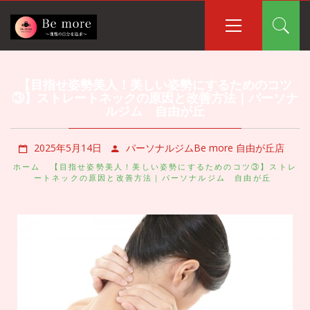
コ
メ
イ
ン
ン
テ
メ
ン
ニ
ツ
【目指せ姿勢美人！美しい姿勢にするためのコツ
ュ
へ
③】ストレートネックの原因と改善方法｜パーソナ
ー
ス
ルジム 自由が丘
キ
ッ
2025年5月14日
パーソナルジムBe more 自由が丘店
プ
ホーム
【目指せ姿勢美人！美しい姿勢にするためのコツ③】ストレ
ートネックの原因と改善方法｜パーソナルジム 自由が丘