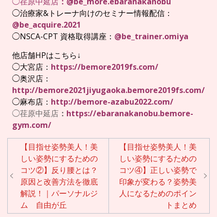
◯荏原中延店
：
@be_more.ebaranakanobu
◯治療家&トレーナ向けのセミナー情報配信：
@be_acquire.2021
◯NSCA-CPT 資格取得講座：
@be_trainer.omiya
他店舗HPはこちら↓
◯大宮店：
https://bemore2019fs.com/
◯奥沢店：
http://bemore2021jiyugaoka.bemore2019fs.com/
◯麻布店：
http://bemore-azabu2022.com/
◯荏原中延店
：
https://ebaranakanobu.bemore-
gym.com/
投
【目指せ姿勢美人！美
【目指せ姿勢美人！美
稿
しい姿勢にするための
しい姿勢にするための
コツ②】反り腰とは？
コツ④】正しい姿勢で
ナ
原因と改善方法を徹底
印象が変わる？姿勢美
ビ
解説！｜パーソナルジ
人になるためのポイン
ゲ
ム 自由が丘
トまとめ